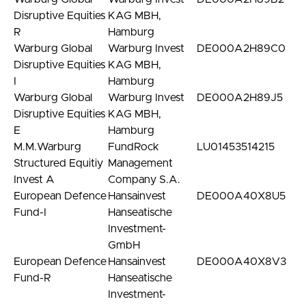
Disruptive Equities
KAG MBH,
R
Hamburg
Warburg Global
Warburg Invest
DE000A2H89C0
Disruptive Equities
KAG MBH,
I
Hamburg
Warburg Global
Warburg Invest
DE000A2H89J5
Disruptive Equities
KAG MBH,
E
Hamburg
M.M.Warburg
FundRock
LU01453514215
Structured Equitiy
Management
Invest A
Company S.A.
European Defence
Hansainvest
DE000A40X8U5
Fund-I
Hanseatische
Investment-
GmbH
European Defence
Hansainvest
DE000A40X8V3
Fund-R
Hanseatische
Investment-